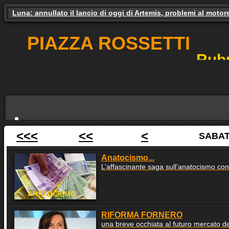
Luna: annullato il lancio di oggi di Artemis, problemi al motor
Gas e luce, il governo studia gli aiuti. Il pressing dei partiti
PIAZZA ROSSETTI
Rubr
<<<
<<
<
SABAT
NO
Anatocismo...
L’affascinante saga sull’anatocismo con
ANATOCISMO...
RIFORMA FORNERO
una breve occhiata al futuro mercato de