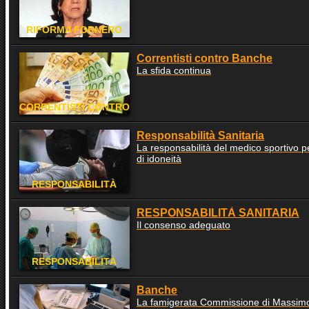
RIFORMA FORNERO
Correntisti contro Banche
La sfida continua
CORRENTISTI CONTRO
BANCHE
Responsabilità Sanitaria
La responsabilità del medico sportivo per
di idoneità
RESPONSABILITÀ
SANITARIA
RESPONSABILITÀ SANITARIA
Il consenso adeguato
RESPONSABILITÀ
SANITARIA
Banche
La famigerata Commissione di Massim