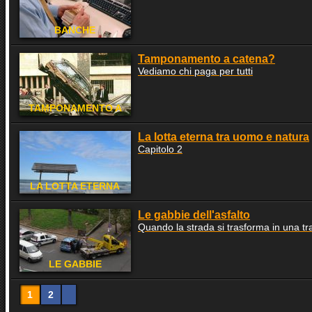
BANCHE
Tamponamento a catena?
Vediamo chi paga per tutti
TAMPONAMENTO A
CATENA?
La lotta eterna tra uomo e natura
Capitolo 2
LA LOTTA ETERNA
TRA UOMO E NATURA
Le gabbie dell'asfalto
Quando la strada si trasforma in una tr
LE GABBIE
DELL'ASFALTO
1
2