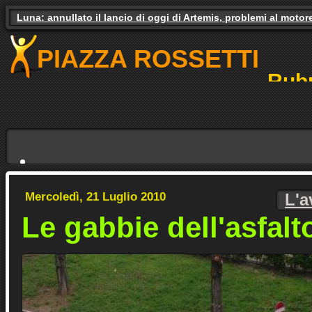
Gas e luce, il governo studia gli aiuti. Il pressing dei partiti
PIAZZA ROSSETTI
Rubr
NO
Mercoledì, 21 Luglio 2010
L'a
Le gabbie dell'asfalt