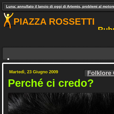
Gas e luce, il governo studia gli aiuti. Il pressing dei partiti
PIAZZA ROSSETTI
Rubr
NO
Martedì, 23 Giugno 2009
Folklore
Perché ci credo?