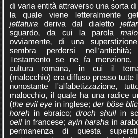
di varia entità attraverso una sorta d
la quale viene letteralmente get
jettatura
deriva dal dialetto
jetta
sguardo, da cui la parola
malo
ovviamente, di una superstizione
sembra perdersi nell’antichità;
Testamento se ne fa menzione, 
cultura romana, in cui il t
(malocchio) era diffuso presso tutte l
nonostante l’alfabetizzazione, tu
malocchio, il quale ha una radice u
(
the evil eye
in inglese;
der böse bli
horeh
in ebraico;
droch shuil
in s
oeil
in francese;
ayin harsha
in arabo
permanenza di questa supersti