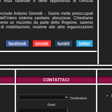
i vista salariale e delle opportunità di crescita
onclude Antonio Ginnetti -. Siamo molto preoccupati
 dell’intero sistema sanitario abruzzese. Chiediamo
remo un riscontro da parte della Regione, saremo
 di mobilitazione, insieme alle altre organizzazioni
facebook
google
tumblr
twitter
CONTATTACI
Destinatario
Email