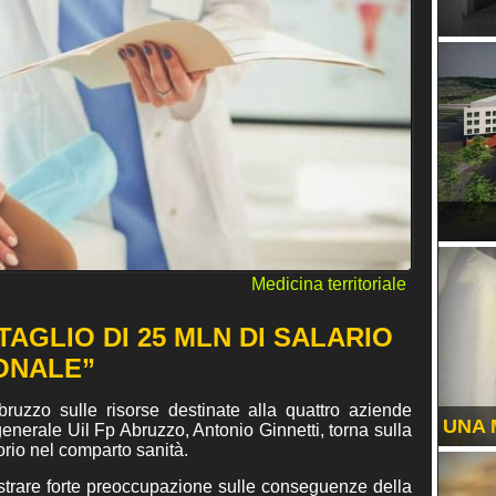
EVENTI
RUBRICHE
Medicina territoriale
TAGLIO DI 25 MLN DI SALARIO
ONALE”
uzzo sulle risorse destinate alla quattro aziende
UNA 
 generale Uil Fp Abruzzo, Antonio Ginnetti, torna sulla
orio nel comparto sanità.
mostrare forte preoccupazione sulle conseguenze della