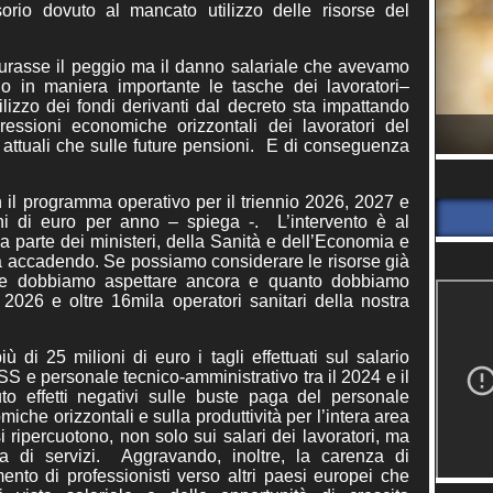
orio dovuto al mancato utilizzo delle risorse del
iurasse il peggio ma il danno salariale che avevamo
o in maniera importante le tasche dei lavoratori–
ilizzo dei fondi derivanti dal decreto sta impattando
essioni economiche orizzontali dei lavoratori del
ri attuali che sulle future pensioni. E di conseguenza
il programma operativo per il triennio 2026, 2027 e
ni di euro per anno – spiega -. L’intervento è al
 parte dei ministeri, della Sanità e dell’Economia e
a accadendo. Se possiamo considerare le risorse già
e, se dobbiamo aspettare ancora e quanto dobbiamo
2026 e oltre 16mila operatori sanitari della nostra
 di 25 milioni di euro i tagli effettuati sul salario
SS e personale tecnico-amministrativo tra il 2024 e il
o effetti negativi sulle buste paga del personale
miche orizzontali e sulla produttività per l’intera area
i ripercuotono, non solo sui salari dei lavoratori, ma
za di servizi. Aggravando, inoltre, la carenza di
mento di professionisti verso altri paesi europei che