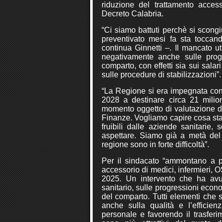
riduzione del trattamento access
Decreto Calabria.
“Ci siamo battuti perchè si scong
preventivato mesi fa sta toccand
continua Ginnetti –. Il mancato ut
negativamente anche sulle progr
comparto, con effetti sia sui sala
sulle procedure di stabilizzazioni”.
“La Regione si era impegnata con 
2028 a destinare circa 21 milio
momento oggetto di valutazione da
Finanze. Vogliamo capire cosa st
fruibili dalle aziende sanitari
aspettare. Siamo già a metà del 
regione sono in forte difficoltà”.
Per il sindacato “ammontano a più
accessorio di medici, infermieri, O
2025. Un intervento che ha avut
sanitario, sulle progressioni econo
del comparto. Tutti elementi che s
anche sulla qualità e l’efficien
personale e favorendo il trasferi