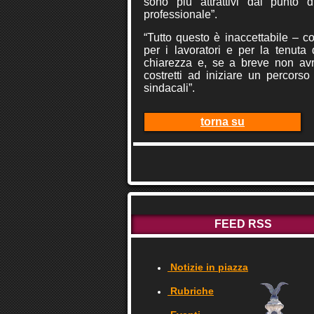
sono più attrattivi dal punto d
professionale”.
“Tutto questo è inaccettabile – c
per i lavoratori e per la tenuta
chiarezza e, se a breve non av
costretti ad iniziare un percorso
sindacali”.
torna su
FEED RSS
Notizie in piazza
Rubriche