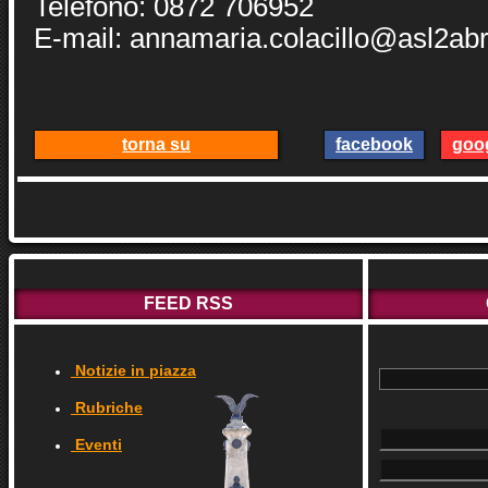
Telefono: 0872 706952
E-mail: annamaria.colacillo@asl2abr
torna su
facebook
goo
FEED RSS
Notizie in piazza
Rubriche
Eventi