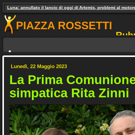
Luna: annullato il lancio di oggi di Artemis, problemi al motor
Gas e luce, il governo studia gli aiuti. Il pressing dei partiti
PIAZZA ROSSETTI
Rubr
NO
Lunedì, 22 Maggio 2023
La Prima Comunione
simpatica Rita Zinni