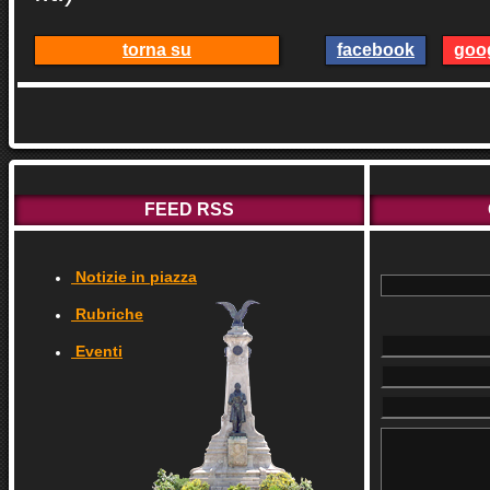
torna su
facebook
goo
FEED RSS
Notizie in piazza
Rubriche
Eventi