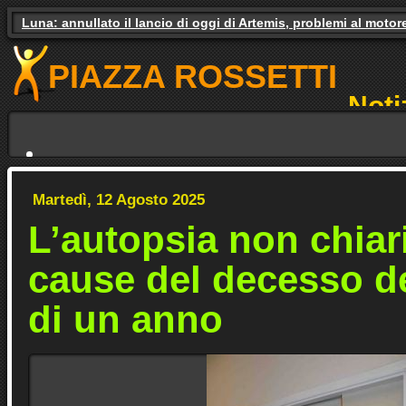
Luna: annullato il lancio di oggi di Artemis, problemi al motor
Gas e luce, il governo studia gli aiuti. Il pressing dei partiti
PIAZZA ROSSETTI
Noti
NO
Martedì, 12 Agosto 2025
L’autopsia non chiar
cause del decesso d
di un anno