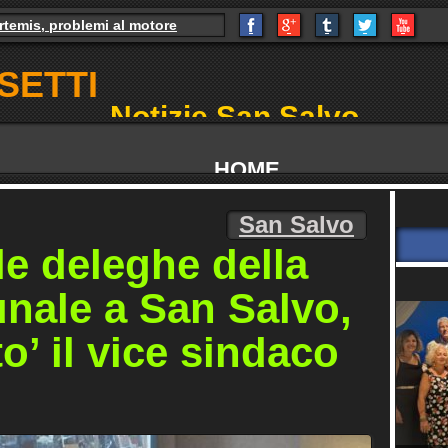
Artemis, problemi al motore
 Il pressing dei partiti
SETTI
Notizie San Salvo
HOME
NOTIZIE IN PIAZZA
San Salvo
le deleghe della
ABRUZZO
nale a San Salvo,
CHIETI
o’ il vice sindaco
VASTO
SPORT