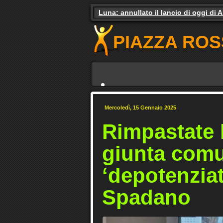
Luna: annullato il lancio di oggi di 
Gas e luce, il governo studia gli aiuti.
PIAZZA ROS
Mercoledì, 15 Gennaio 2025
Rimpastate 
giunta comu
‘depotenziat
Spadano