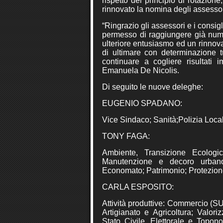
rispetto del principio di rotazio
rinnovato la nomina degli assesso
“Ringrazio gli assessori e i consigl
permesso di raggiungere già nume
ulteriore entusiasmo ed un rinnova
di ultimare con determinazione t
continuare a cogliere risultati i
Emanuela De Nicolis.
Di seguito le nuove deleghe:
EUGENIO SPADANO:
Vice Sindaco; Sanità;Polizia Locale
TONY FAGA:
Ambiente, Transizione Ecologi
Manutenzione e decoro urbano;
Economato; Patrimonio; Protezione
CARLA ESPOSITO:
Attività produttive: Commercio (SU
Artigianato e Agricoltura; Valori
Stato Civile, Elettorale e Topono