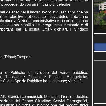
ne, il Sindaco di San Salvo, Emanuela De Nicolis, ha
ri, procedendo con un rimpasto di deleghe.
ieri delegati per il lavoro svolto in questi anni, che ha
rosi obiettivi prefissati. Le nuove deleghe daranno
to ritmo all’azione amministrativa e ci consentiranno
utto quanto stabilito nel programma elettorale e di
mportanti per la nostra Città”- dichiara il Sindaco
; Tributi; Trasporti.
ca e Politiche di sviluppo del verde pubblico;
 Transizione Digitale e Politiche Energetiche;
 Civile; Spazio Pubblico bene comune; Viabilità.
AP, Esercizi commerciali, Mercati e Fiere), Industria,
zzazione del Centro Cittadino; Servizi Demografici,
mastica; Politiche di promozione dei prodotti tipici