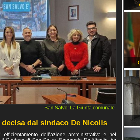
EVENTI
RUBRICHE
San Salvo: La Giunta comunale
 decisa dal sindaco De Nicolis
’ efficientamento dell’azione amministrativa e nel