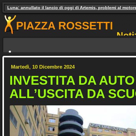
Luna: annullato il lancio di oggi di Artemis, problemi al motor
Gas e luce, il governo studia gli aiuti. Il pressing dei partiti
PIAZZA ROSSETTI
Noti
NO
Martedì, 10 Dicembre 2024
INVESTITA DA AUTO
ALL’USCITA DA SC