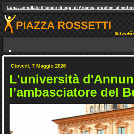
Luna: annullato il lancio di oggi di Artemis, problemi al motor
Gas e luce, il governo studia gli aiuti. Il pressing dei partiti
PIAZZA ROSSETTI
Noti
NO
Giovedì, 7 Maggio 2026
L'università d'Annun
l’ambasciatore del B