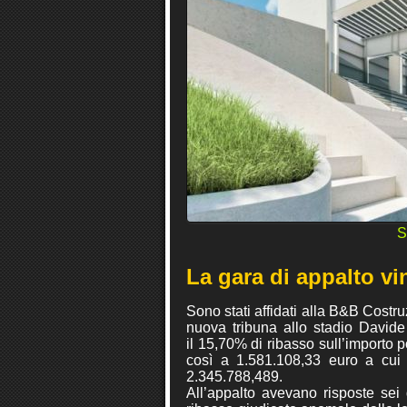
S
La gara di appalto vi
Sono stati affidati alla B&B Costru
nuova tribuna allo stadio Davide
il 15,70% di ribasso sull’importo
così a 1.581.108,33 euro a cui v
2.345.788,489.
All’appalto avevano risposte sei 