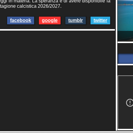
ggi in materia. La speranza è di avere disponibile la
stagione calcistica 2026/2027.
facebook
google
tumblr
twitter