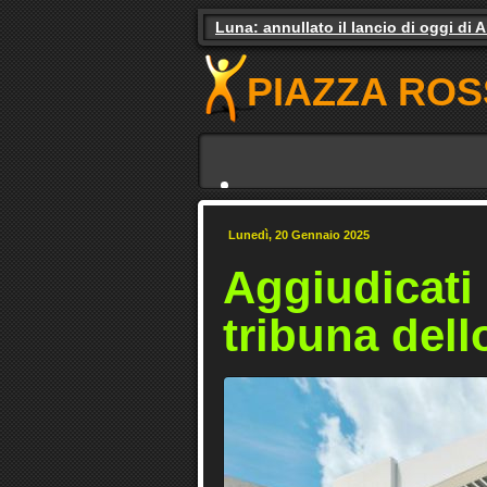
Luna: annullato il lancio di oggi di 
Gas e luce, il governo studia gli aiuti.
PIAZZA ROS
Lunedì, 20 Gennaio 2025
Aggiudicati i
tribuna dell