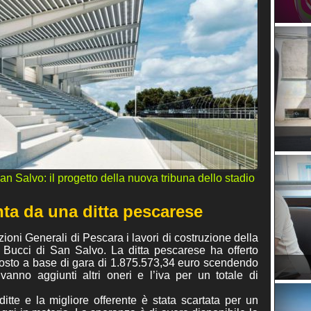
EVENTI
RUBRICHE
an Salvo: il progetto della nuova tribuna dello stadio
nta da una ditta pescarese
zioni Generali di Pescara i lavori di costruzione della
 Bucci di San Salvo. La ditta pescarese ha offerto
 posto a base di gara di 1.875.573,34 euro scendendo
anno aggiunti altri oneri e l’iva per un totale di
ditte e la migliore offerente è stata scartata per un