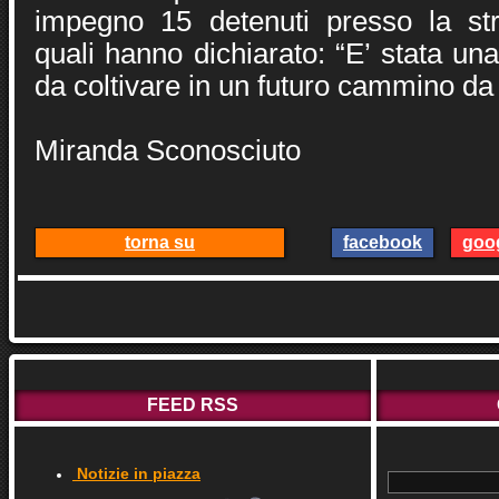
impegno 15 detenuti presso la str
quali hanno dichiarato: “E’ stata un
da coltivare in un futuro cammino da u
Miranda Sconosciuto
torna su
facebook
goo
FEED RSS
Notizie in piazza