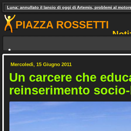
Luna: annullato il lancio di oggi di Artemis, problemi al motor
Gas e luce, il governo studia gli aiuti. Il pressing dei partiti
PIAZZA ROSSETTI
Noti
NO
Mercoledì, 15 Giugno 2011
Un carcere che educa
reinserimento socio-