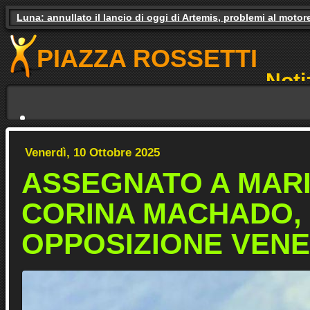
Luna: annullato il lancio di oggi di Artemis, problemi al motor
Gas e luce, il governo studia gli aiuti. Il pressing dei partiti
PIAZZA ROSSETTI
Noti
NO
Venerdì, 10 Ottobre 2025
ASSEGNATO A MAR
CORINA MACHADO,
OPPOSIZIONE VEN